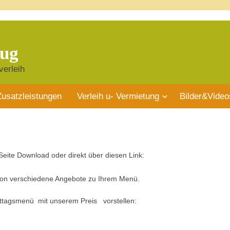
rug
verleih
Zusatzleistungen
Verleih u- Vermietung
Bilder&Video
Seite Download oder direkt über diesen Link:
hon verschiedene Angebote zu Ihrem Menü.
ttagsmenü mit unserem Preis vorstellen: