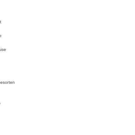
t
e
ise
sesorten
e