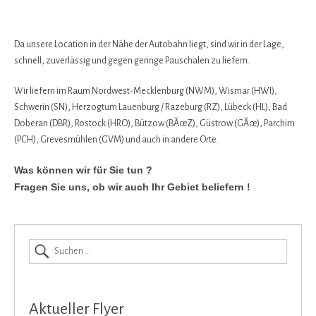
Da unsere Location in der Nähe der Autobahn liegt, sind wir in der Lage,
schnell, zuverlässig und gegen geringe Pauschalen zu liefern.
Wir liefern im Raum Nordwest-Mecklenburg (NWM), Wismar (HWI),
Schwerin (SN), Herzogtum Lauenburg / Razeburg (RZ), Lübeck (HL), Bad
Doberan (DBR), Rostock (HRO), Bützow (BÃœZ), Güstrow (GÃœ), Parchim
(PCH), Grevesmühlen (GVM) und auch in andere Orte.
Was können wir für Sie tun ?
Fragen Sie uns, ob wir auch Ihr Gebiet beliefern !
Aktueller Flyer