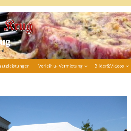
rug
eih
satzleistungen
Verleih u- Vermietung
Bilder&Videos