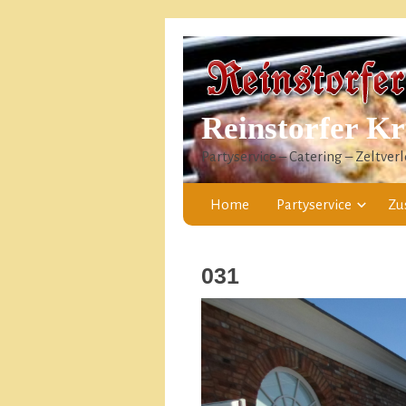
Reinstorfer K
Partyservice – Catering – Zeltverl
Home
Partyservice
Zu
031