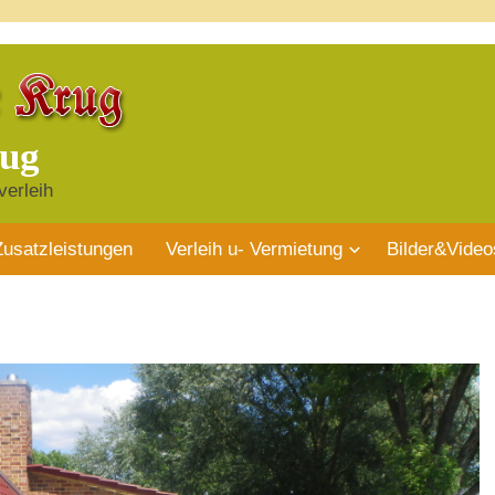
rug
verleih
Zusatzleistungen
Verleih u- Vermietung
Bilder&Video