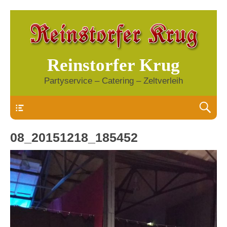
Reinstorfer Krug
Partyservice – Catering – Zeltverleih
Header
08_20151218_185452