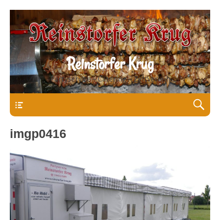
Reinstorfer Krug
Partyservice – Catering – Zeltverleih
Header
imgp0416