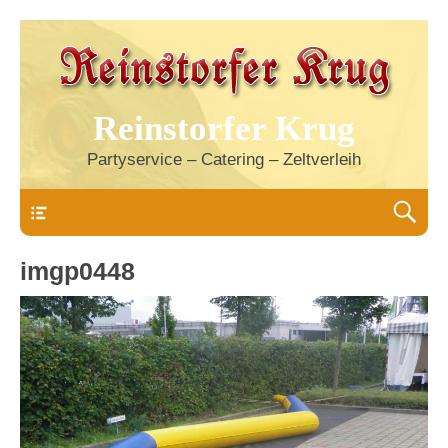
Reinstorfer Krug
Partyservice – Catering – Zeltverleih
Header
imgp0448