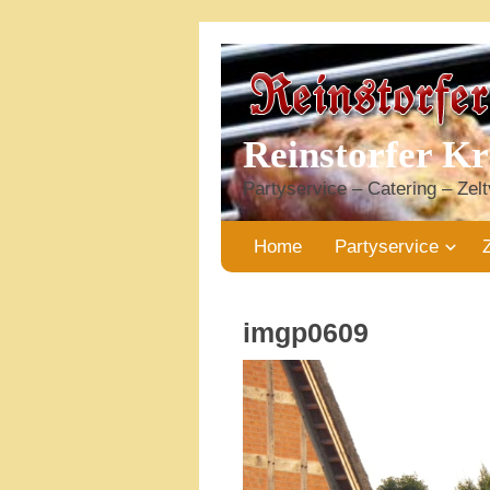
Reinstorfer K
Partyservice – Catering – Zelt
Home
Partyservice
imgp0609