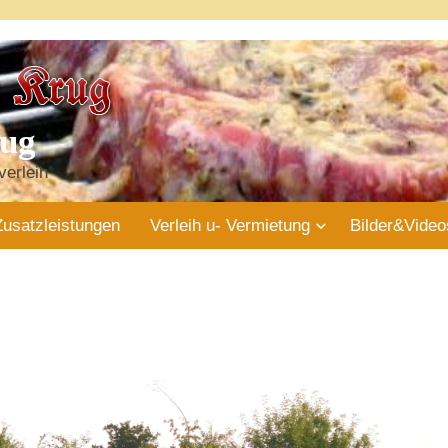
rug
verleih
Zusatzleistungen
Verleih u- Vermietung
Bilder&Video